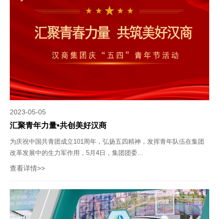
2023-05-05
汇聚青年力量•共创美好汉商
为庆祝中国共青团成立101周年，弘扬五四精神，发挥青年队伍在集团
改革发展中的生力军作用，5月4日，集团团委...
查看详情>>