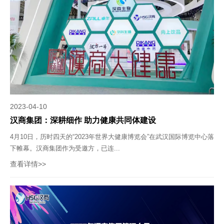
2023-04-10
汉商集团：深耕细作 助力健康共同体建设
4月10日，历时四天的“2023年世界大健康博览会”在武汉国际博览中心落
下帷幕。汉商集团作为受邀方，已连...
查看详情>>