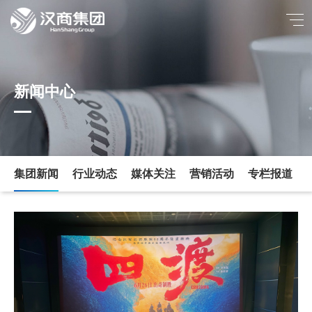
新闻中心
集团新闻
行业动态
媒体关注
营销活动
专栏报道