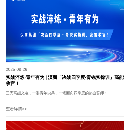
2025-09-26
实战淬炼·青年有为 | 汉商「决战四季度·青锐实操训」高能
收官！
三天高能充电，一群青年尖兵，一场面向四季度的热血誓师！
查看详情>>