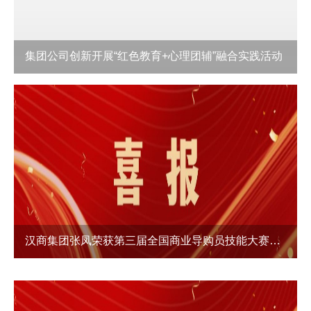
集团公司创新开展“红色教育+心理团辅”融合实践活动
汉商集团张凤荣获第三届全国商业导购员技能大赛顾客服务组第五名