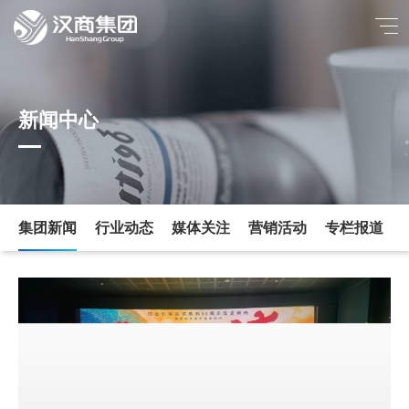
新闻中心
集团新闻
行业动态
媒体关注
营销活动
专栏报道