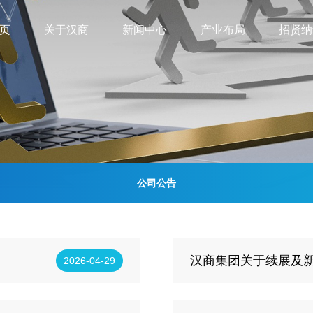
页
关于汉商
新闻中心
产业布局
招贤纳
公司公告
汉商集团关于续展及
2026-04-29