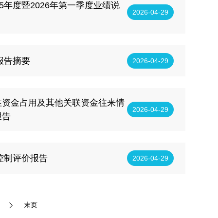
5年度暨2026年第一季度业绩说
2026-04-29
报告摘要
2026-04-29
性资金占用及其他关联资金往来情
2026-04-29
报告
部控制评价报告
2026-04-29
末页