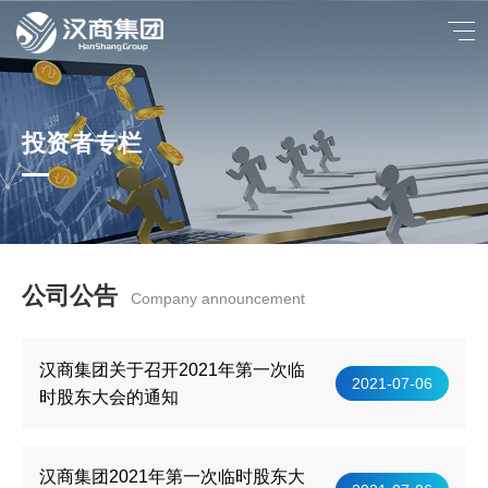
投资者专栏
公司公告
Company announcement
汉商集团关于召开2021年第一次临
2021-07-06
时股东大会的通知
汉商集团2021年第一次临时股东大