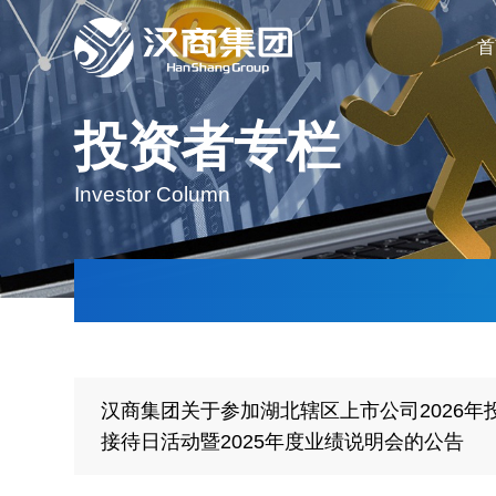
首
投资者专栏
Investor Column
汉商集团关于参加湖北辖区上市公司2026年
接待日活动暨2025年度业绩说明会的公告