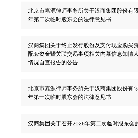
北京市嘉源律师事务所关于汉商集团股份有限公
年第二次临时股东会的法律意见书
汉商集团关于终止发行股份及支付现金购买
配套资金暨关联交易事项相关内幕信息知情
情况自查报告的公告
北京市嘉源律师事务所关于汉商集团股份有限公
年第一次临时股东会的法律意见书
汉商集团关于召开2026年第二次临时股东会