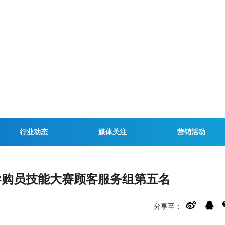
页
关于汉商
新闻中心
产业布局
招贤纳
行业动态
媒体关注
营销活动
导购员技能大赛顾客服务组第五名
分享至：