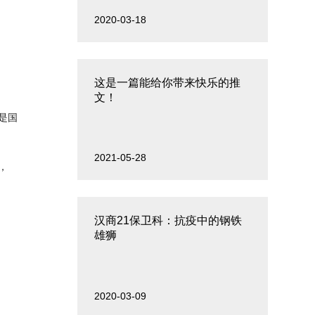
2020-03-18
这是一篇能给你带来快乐的推
文！
是国
2021-05-28
，
汉商21保卫科：抗疫中的钢铁
雄狮
2020-03-09