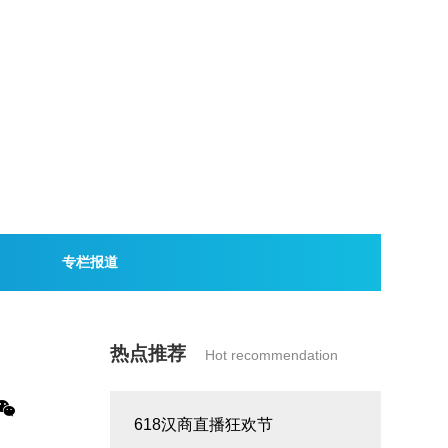
士
投资者专栏
联系我们
专栏报道
热点推荐
Hot recommendation
618汉商直播狂欢节