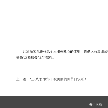
此次获奖既是张凤个人服务匠心的体现，也是汉商集团践
擦亮“汉商服务”金字招牌。
上一篇：“三·八”妇女节｜祝美丽的你节日快乐！
关于汉商