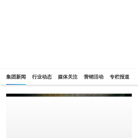
新闻中心
集团新闻
行业动态
媒体关注
营销活动
专栏报道