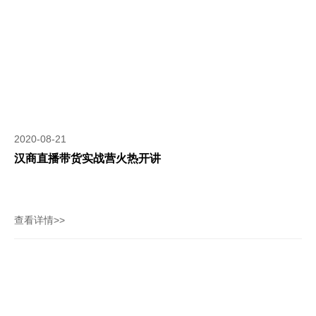
2020-08-21
汉商直播带货实战营火热开讲
查看详情>>